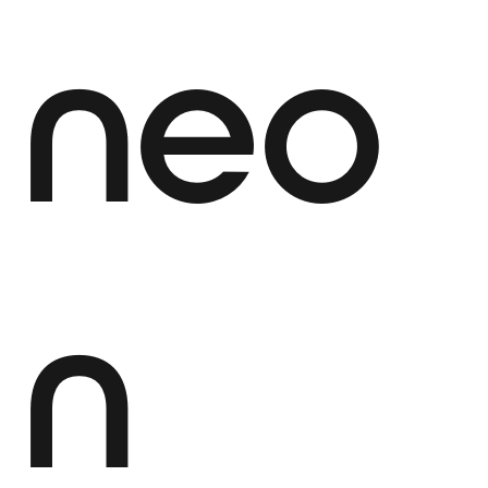
neo
n