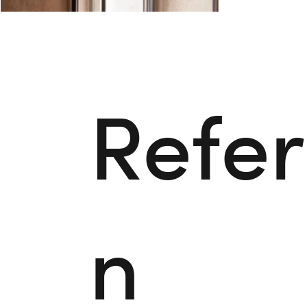
Refe
n