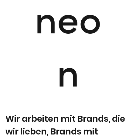
o
rior
neo
o
s.c
n
Wir arbeiten mit Brands, die
wir lieben, Brands mit