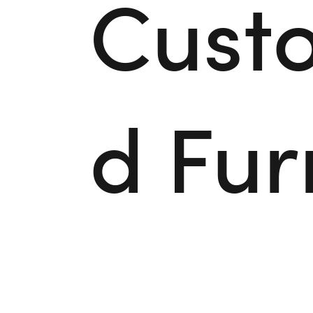
Cust
d Fur