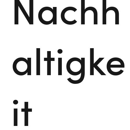
Nachh
altigke
it