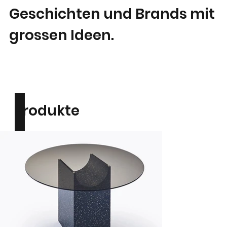
k
h
Geschichten und Brands mit
grossen Ideen.
I
+
Produkte