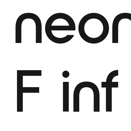
neo
F
inf