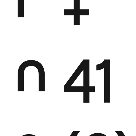
+
n
41