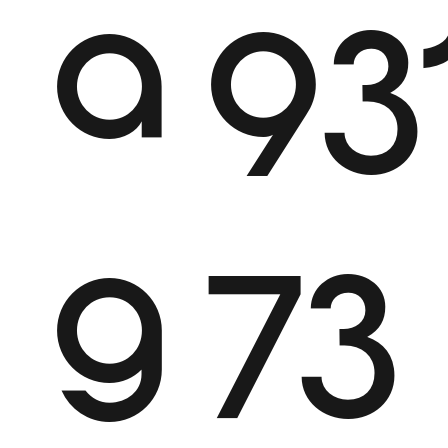
a
93
g
73