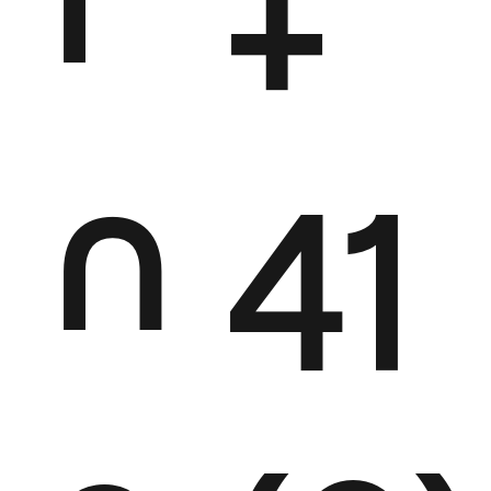
+
n
41