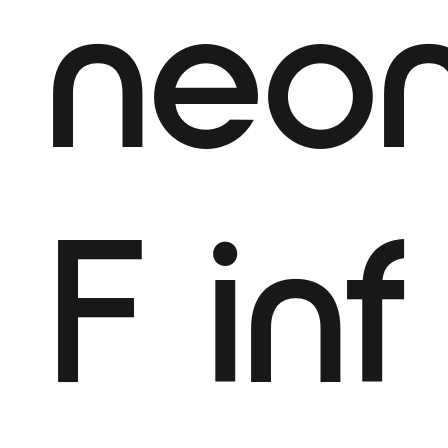
neo
F
inf