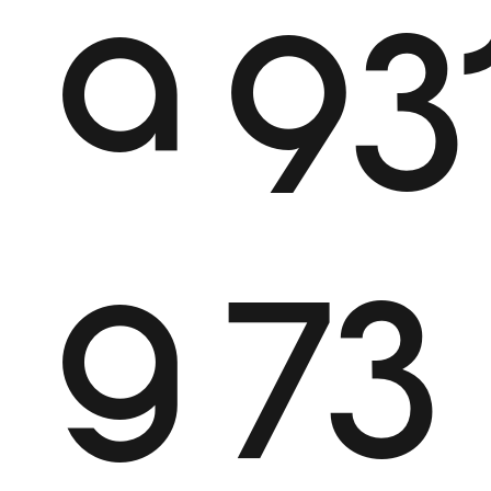
a
93
g
73