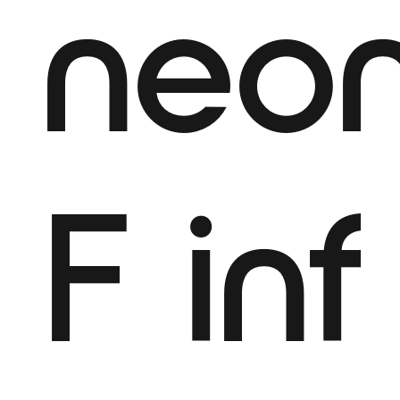
neo
F
inf