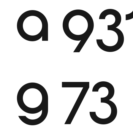
a
93
g
73