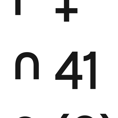
+
n
41